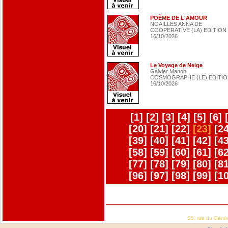
POÈME DE L'AMOUR
NOAILLES ANNA DE
COOPERATIVE (LA) EDITION
16/10/2026
Le Voyage de Neige
Galvier Manon
COSMOGRAPHE (LE) EDITI
16/10/2026
[1]
[2]
[3]
[4]
[5]
[6]
[20]
[21]
[22]
[23]
[24
[39]
[40]
[41]
[42]
[43
[58]
[59]
[60]
[61]
[62
[77]
[78]
[79]
[80]
[81
[96]
[97]
[98]
[99]
[1
25, rue du Géné