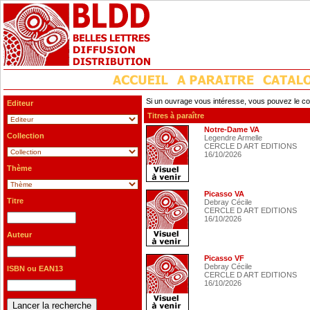
Si un ouvrage vous intéresse, vous pouvez le co
Editeur
Titres à paraître
Notre-Dame VA
Collection
Legendre Armelle
CERCLE D ART EDITIONS
16/10/2026
Thème
Picasso VA
Titre
Debray Cécile
CERCLE D ART EDITIONS
16/10/2026
Auteur
Picasso VF
Debray Cécile
ISBN ou EAN13
CERCLE D ART EDITIONS
16/10/2026