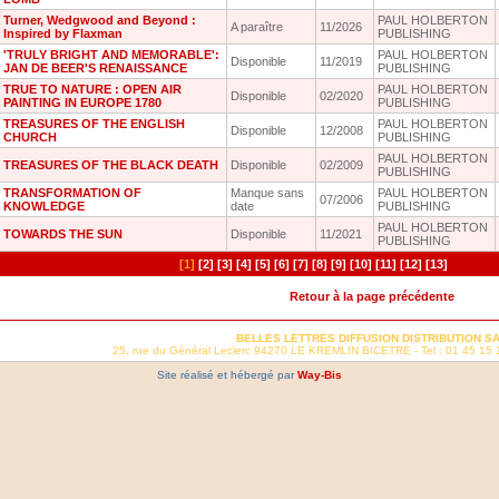
Turner, Wedgwood and Beyond :
PAUL HOLBERTON
A paraître
11/2026
Inspired by Flaxman
PUBLISHING
'TRULY BRIGHT AND MEMORABLE':
PAUL HOLBERTON
Disponible
11/2019
JAN DE BEER'S RENAISSANCE
PUBLISHING
TRUE TO NATURE : OPEN AIR
PAUL HOLBERTON
Disponible
02/2020
PAINTING IN EUROPE 1780
PUBLISHING
TREASURES OF THE ENGLISH
PAUL HOLBERTON
Disponible
12/2008
CHURCH
PUBLISHING
PAUL HOLBERTON
TREASURES OF THE BLACK DEATH
Disponible
02/2009
PUBLISHING
TRANSFORMATION OF
Manque sans
PAUL HOLBERTON
07/2006
KNOWLEDGE
date
PUBLISHING
PAUL HOLBERTON
TOWARDS THE SUN
Disponible
11/2021
PUBLISHING
[1]
[2]
[3]
[4]
[5]
[6]
[7]
[8]
[9]
[10]
[11]
[12]
[13]
Retour à la page précédente
BELLES LETTRES DIFFUSION DISTRIBUTION S
25, rue du Général Leclerc 94270 LE KREMLIN BICETRE - Tel : 01 45 15 
Site réalisé et hébergé par
Way-Bis