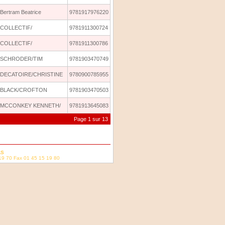
Bertram Beatrice
9781917976220
COLLECTIF/
9781911300724
COLLECTIF/
9781911300786
SCHRODER/TIM
9781903470749
DECATOIRE/CHRISTINE
9780900785955
BLACK/CROFTON
9781903470503
MCCONKEY KENNETH/
9781913645083
Page 1 sur 13
AS
19 70 Fax 01 45 15 19 80