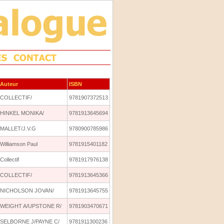
Auteur
ISBN
COLLECTIF/
9781907372513
HINKEL MONIKA/
9781913645694
MALLET/J.V.G
9780900785986
Williamson Paul
9781915401182
Collectif
9781917976138
COLLECTIF/
9781913645366
NICHOLSON JOVAN/
9781913645755
WEIGHT A/UPSTONE R/
9781903470671
SELBORNE J/PAYNE C/
9781911300236