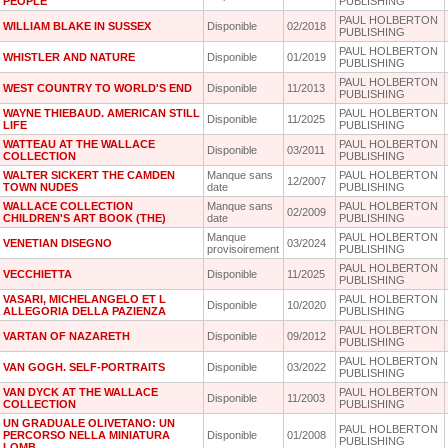
PEOPLE
PUBLISHING
PAUL HOLBERTON
WILLIAM BLAKE IN SUSSEX
Disponible
02/2018
PUBLISHING
PAUL HOLBERTON
WHISTLER AND NATURE
Disponible
01/2019
PUBLISHING
PAUL HOLBERTON
WEST COUNTRY TO WORLD'S END
Disponible
11/2013
PUBLISHING
WAYNE THIEBAUD. AMERICAN STILL
PAUL HOLBERTON
Disponible
11/2025
LIFE
PUBLISHING
WATTEAU AT THE WALLACE
PAUL HOLBERTON
Disponible
03/2011
COLLECTION
PUBLISHING
WALTER SICKERT THE CAMDEN
Manque sans
PAUL HOLBERTON
12/2007
TOWN NUDES
date
PUBLISHING
WALLACE COLLECTION
Manque sans
PAUL HOLBERTON
02/2009
CHILDREN'S ART BOOK (THE)
date
PUBLISHING
Manque
PAUL HOLBERTON
VENETIAN DISEGNO
03/2024
provisoirement
PUBLISHING
PAUL HOLBERTON
VECCHIETTA
Disponible
11/2025
PUBLISHING
VASARI, MICHELANGELO ET L
PAUL HOLBERTON
Disponible
10/2020
ALLEGORIA DELLA PAZIENZA
PUBLISHING
PAUL HOLBERTON
VARTAN OF NAZARETH
Disponible
09/2012
PUBLISHING
PAUL HOLBERTON
VAN GOGH. SELF-PORTRAITS
Disponible
03/2022
PUBLISHING
VAN DYCK AT THE WALLACE
PAUL HOLBERTON
Disponible
11/2003
COLLECTION
PUBLISHING
UN GRADUALE OLIVETANO: UN
PAUL HOLBERTON
PERCORSO NELLA MINIATURA
Disponible
01/2008
PUBLISHING
LOMB