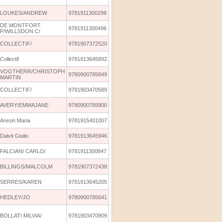
LOUKES/ANDREW
9781911300298
DE MONTFORT
9781911300496
P/WILLSDON C/
COLLECTIF/
9781907372520
Collectif
9781913645892
VOGTHERR/CHRISTOPH
9780900785849
MARTIN
COLLECTIF/
9781903470589
AVERY/EMMAJANE
9780900785900
Aresin Maria
9781915401007
Dalvit Giulio
9781913645946
FALCIANI CARLO/
9781911300847
BILLINGS/MALCOLM
9781907372438
SERRES/KAREN
9781913645205
HEDLEY/JO
9780900785641
BOLLATI MILVIA/
9781903470909