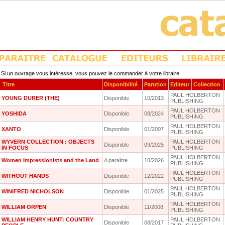
Si un ouvrage vous intéresse, vous pouvez le commander à votre libraire
Titre
Disponibilité
Parution
Editeur
Collection
PAUL HOLBERTON
YOUNG DURER (THE)
Disponible
10/2013
PUBLISHING
PAUL HOLBERTON
YOSHIDA
Disponible
08/2024
PUBLISHING
PAUL HOLBERTON
XANTO
Disponible
01/2007
PUBLISHING
WYVERN COLLECTION : OBJECTS
PAUL HOLBERTON
Disponible
09/2025
IN FOCUS
PUBLISHING
PAUL HOLBERTON
Women Impressionists and the Land
A paraître
10/2026
PUBLISHING
PAUL HOLBERTON
WITHOUT HANDS
Disponible
12/2022
PUBLISHING
PAUL HOLBERTON
WINIFRED NICHOLSON
Disponible
01/2025
PUBLISHING
PAUL HOLBERTON
WILLIAM ORPEN
Disponible
11/2008
PUBLISHING
WILLIAM HENRY HUNT: COUNTRY
PAUL HOLBERTON
Disponible
08/2017