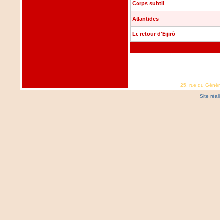
Corps subtil
Atlantides
Le retour d'Eijirô
25, rue du Génér
Site réa