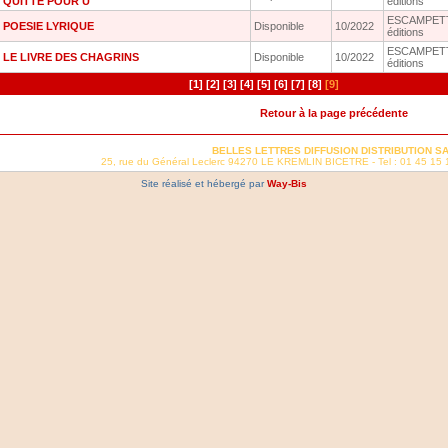
QUITTE POUR U
éditions
ESCAMPETT
POESIE LYRIQUE
Disponible
10/2022
éditions
ESCAMPETT
LE LIVRE DES CHAGRINS
Disponible
10/2022
éditions
[1]
[2]
[3]
[4]
[5]
[6]
[7]
[8]
[9]
Retour à la page précédente
BELLES LETTRES DIFFUSION DISTRIBUTION S
25, rue du Général Leclerc 94270 LE KREMLIN BICETRE - Tel : 01 45 15 
Site réalisé et hébergé par
Way-Bis