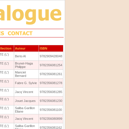
llection
Auteur
ISBN
E (L')
Berto Al
9782909428048
E (L')
Brunet-Haga
9782356081254
Philippe
E (L')
Manciet
9782356081261
Bernard
E (L')
Fabre G. Sylvie
9782356081278
E (L')
Jacq Vincent
9782356081285
E (L')
Jouet Jacques
9782356081230
E (L')
Saliba Garillon
9782356081100
Eliane
E (L')
Jacq Vincent
9782356080899
E (L')
Saliba Garillon
9782356081162