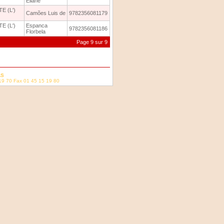
Eliane
E (L')
Camões Luis de
9782356081179
E (L')
Espanca
9782356081186
Florbela
Page 9 sur 9
AS
19 70 Fax 01 45 15 19 80