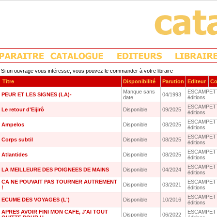
Si un ouvrage vous intéresse, vous pouvez le commander à votre libraire
Titre
Disponibilité
Parution
Editeur
Co
Manque sans
ESCAMPETT
PEUR ET LES SIGNES (LA)-
04/1993
date
éditions
ESCAMPETT
Le retour d'Eijirô
Disponible
09/2025
éditions
ESCAMPETT
Ampelos
Disponible
08/2025
éditions
ESCAMPETT
Corps subtil
Disponible
08/2025
éditions
ESCAMPETT
Atlantides
Disponible
08/2025
éditions
ESCAMPETT
LA MEILLEURE DES POIGNEES DE MAINS
Disponible
04/2024
éditions
CA NE POUVAIT PAS TOURNER AUTREMENT
ESCAMPETT
Disponible
03/2021
!
éditions
ESCAMPETT
ECUME DES VOYAGES (L')
Disponible
10/2016
éditions
APRES AVOIR FINI MON CAFE, J'AI TOUT
ESCAMPETT
Disponible
06/2022