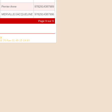
Perrier Anne
9782914387989
MERVILLE/JACQUELINE
9782914387996
Page 9 sur 9
AS
19 70 Fax 01 45 15 19 80