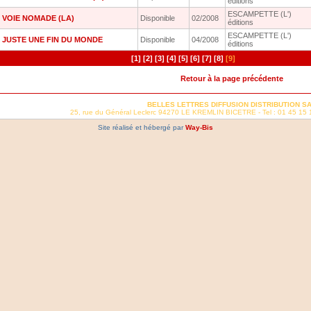
éditions
ESCAMPETTE (L')
VOIE NOMADE (LA)
Disponible
02/2008
éditions
ESCAMPETTE (L')
JUSTE UNE FIN DU MONDE
Disponible
04/2008
éditions
[1]
[2]
[3]
[4]
[5]
[6]
[7]
[8]
[9]
Retour à la page précédente
BELLES LETTRES DIFFUSION DISTRIBUTION S
25, rue du Général Leclerc 94270 LE KREMLIN BICETRE - Tel : 01 45 15 
Site réalisé et hébergé par
Way-Bis