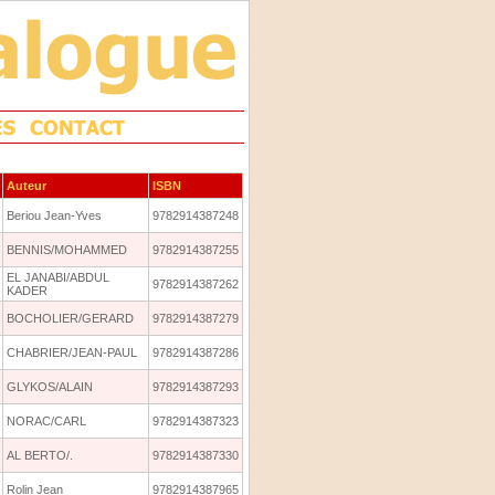
Auteur
ISBN
Beriou Jean-Yves
9782914387248
BENNIS/MOHAMMED
9782914387255
EL JANABI/ABDUL
9782914387262
KADER
BOCHOLIER/GERARD
9782914387279
CHABRIER/JEAN-PAUL
9782914387286
GLYKOS/ALAIN
9782914387293
NORAC/CARL
9782914387323
AL BERTO/.
9782914387330
Rolin Jean
9782914387965