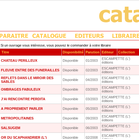
Si un ouvrage vous intéresse, vous pouvez le commander à votre libraire
Titre
Disponibilité
Parution
Editeur
Collection
ESCAMPETTE (L')
CHATEAU PERILLEUX
Disponible
01/2003
éditions
ESCAMPETTE (L')
FLEUVE ENTRE DES FUNERAILLES
Disponible
02/2003
éditions
REFLETS DANS LE MIROIR DES
ESCAMPETTE (L')
Disponible
04/2003
SABLES
éditions
ESCAMPETTE (L')
OMBRAGES FABULEUX
Disponible
03/2003
éditions
ESCAMPETTE (L')
J'AI RENCONTRE PERDITA
Disponible
03/2003
éditions
ESCAMPETTE (L')
A PROPREMENT PARLER
Disponible
05/2003
éditions
ESCAMPETTE (L')
METROPOLITAINES
Disponible
09/2003
éditions
ESCAMPETTE (L')
SALSUGEM
Disponible
06/2003
éditions
ESCAMPETTE (L')
OR DU SCAPHANDRIER (L')
Disponible
02/2008