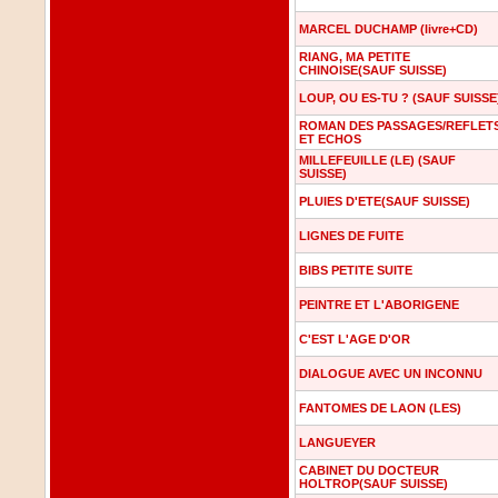
MARCEL DUCHAMP (livre+CD)
RIANG, MA PETITE
CHINOISE(SAUF SUISSE)
LOUP, OU ES-TU ? (SAUF SUISSE
ROMAN DES PASSAGES/REFLET
ET ECHOS
MILLEFEUILLE (LE) (SAUF
SUISSE)
PLUIES D'ETE(SAUF SUISSE)
LIGNES DE FUITE
BIBS PETITE SUITE
PEINTRE ET L'ABORIGENE
C'EST L'AGE D'OR
DIALOGUE AVEC UN INCONNU
FANTOMES DE LAON (LES)
LANGUEYER
CABINET DU DOCTEUR
HOLTROP(SAUF SUISSE)