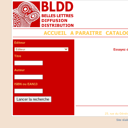
Editeur
Essayez d
Titre
Auteur
ISBN ou EAN13
25, rue du Génér
Site réa