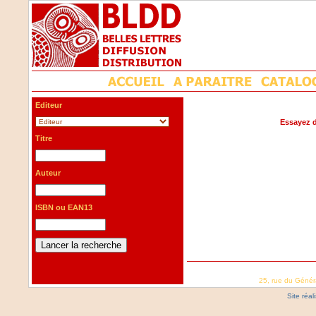
Editeur
Essayez d
Titre
Auteur
ISBN ou EAN13
25, rue du Génér
Site réa