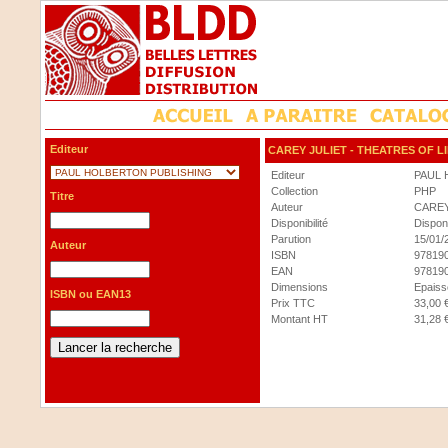
Editeur
CAREY JULIET
- THEATRES OF L
Editeur
PAUL 
Collection
PHP
Titre
Auteur
CAREY
Disponibilité
Dispon
Parution
15/01/
Auteur
ISBN
97819
EAN
97819
Dimensions
Epaisse
ISBN ou EAN13
Prix TTC
33,00 
Montant HT
31,28 