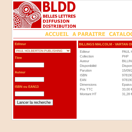
Editeur
BILLINGS MALCOLM
- VARTAN 
Editeur
PAUL 
Collection
PHP
Titre
Auteur
BILLI
Disponibilité
Dispon
Parution
15/09/
Auteur
ISBN
97819
EAN
97819
Dimensions
Epaisse
ISBN ou EAN13
Prix TTC
33,00 
Montant HT
31,28 