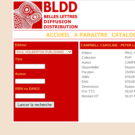
Editeur
CAMPBELL CAROLINE
- PETER L
Editeur
PAUL 
Collection
PHP
Titre
Auteur
CAMP
Disponibilité
Dispon
Parution
15/09/
Auteur
ISBN
97819
EAN
97819
Dimensions
Epaisse
ISBN ou EAN13
Prix TTC
39,00 
Montant HT
36,97 