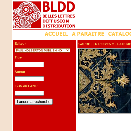
Editeur
GARRETT R REEVES M
- LATE M
Titre
Auteur
ISBN ou EAN13