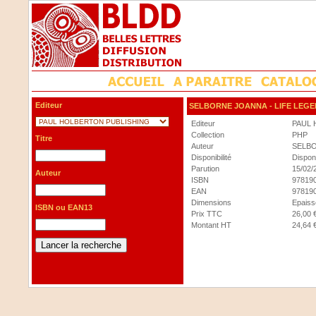
Editeur
SELBORNE JOANNA
- LIFE LEG
Editeur
PAUL 
Collection
PHP
Titre
Auteur
SELB
Disponibilité
Dispon
Parution
15/02/
Auteur
ISBN
97819
EAN
97819
Dimensions
Epaisse
ISBN ou EAN13
Prix TTC
26,00 
Montant HT
24,64 