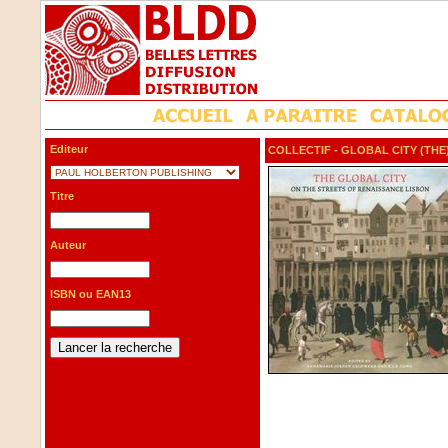
Editeur
COLLECTIF
- GLOBAL CITY (THE)
Titre
Auteur
ISBN ou EAN13