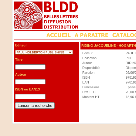
Editeur
RIDING JACQUELINE
- HOGARTH
Editeur
PAUL 
Collection
PHP
Titre
Auteur
RIDIN
Disponibilité
Dispon
Parution
02/06/
Auteur
ISBN
97819
EAN
97819
Dimensions
Epaisse
ISBN ou EAN13
Prix TTC
20,00 
Montant HT
18,96 