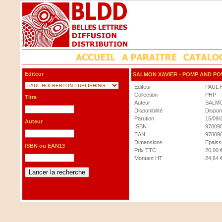
Editeur
SALMON XAVIER
- POMP AND PO
Editeur
PAUL 
Collection
PHP
Titre
Auteur
SALMO
Disponibilité
Dispon
Parution
15/09/
Auteur
ISBN
97809
EAN
97809
Dimensions
Epaisse
ISBN ou EAN13
Prix TTC
26,00 
Montant HT
24,64 