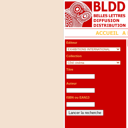
Editeur
Collection
Titre
Auteur
ISBN ou EAN13