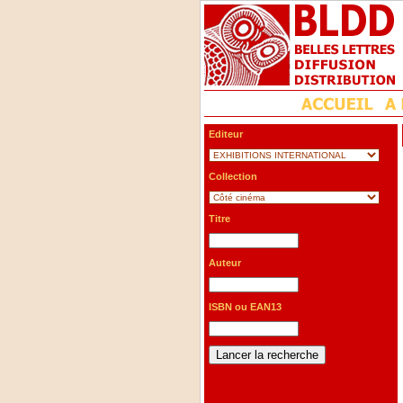
Editeur
Collection
Titre
Auteur
ISBN ou EAN13