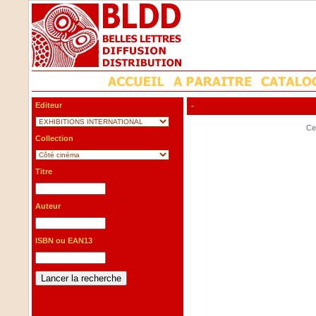
Editeur
-
Cet
Collection
Titre
Auteur
ISBN ou EAN13