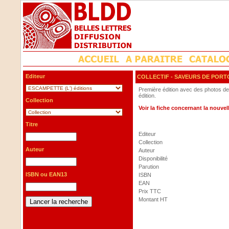
Editeur
COLLECTIF
- SAVEURS DE PORT
Première édition avec des photos de
édition.
Collection
Voir la fiche concernant la nouvelle
Titre
Editeur
Collection
Auteur
Auteur
Disponibilité
Parution
ISBN ou EAN13
ISBN
EAN
Prix TTC
Montant HT