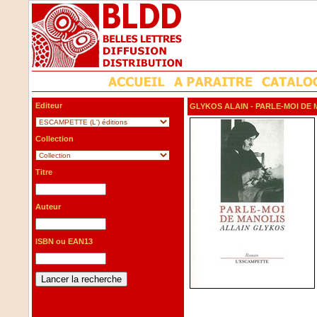
Editeur
GLYKOS ALAIN
- PARLE-MOI DE
Collection
Titre
Auteur
ISBN ou EAN13