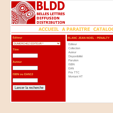
Editeur
BLANC JEAN-NOEL
- PENALTY
Editeur
Collection
Titre
Auteur
Disponibilité
Parution
Auteur
ISBN
EAN
Prix TTC
ISBN ou EAN13
Montant HT