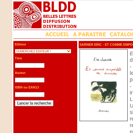
Editeur
SARNER ERIC
- ET COMME EMPO
E
Titre
d
-
l
Auteur
p
-
ISBN ou EAN13
i
L
U
s
r
r
p