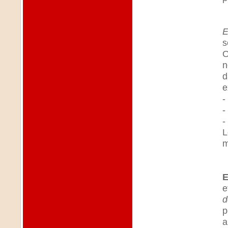
E
s
O
n
d
e
-
-
-
L
m
E
e
d
p
a