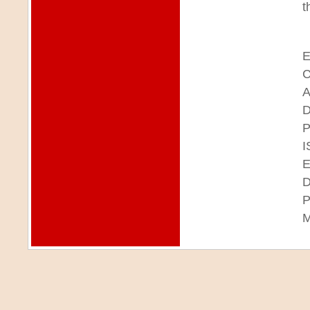
t
E
C
A
D
P
I
D
P
M