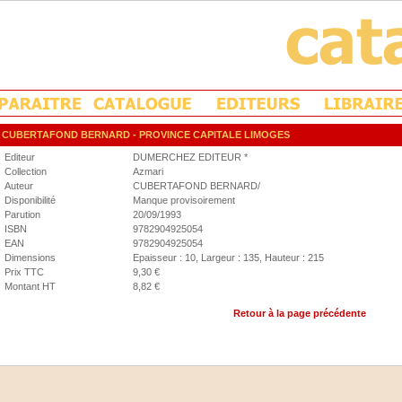
CUBERTAFOND BERNARD
- PROVINCE CAPITALE LIMOGES
Editeur
DUMERCHEZ EDITEUR *
Collection
Azmari
Auteur
CUBERTAFOND BERNARD/
Disponibilité
Manque provisoirement
Parution
20/09/1993
ISBN
9782904925054
EAN
9782904925054
Dimensions
Epaisseur : 10, Largeur : 135, Hauteur : 215
Prix TTC
9,30 €
Montant HT
8,82 €
Retour à la page précédente