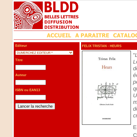
Editeur
FELIX TRISTAN
- HEURS
"
Titre
L
d
é
Auteur
p
q
ISBN ou EAN13
U
m
d
c
E
C