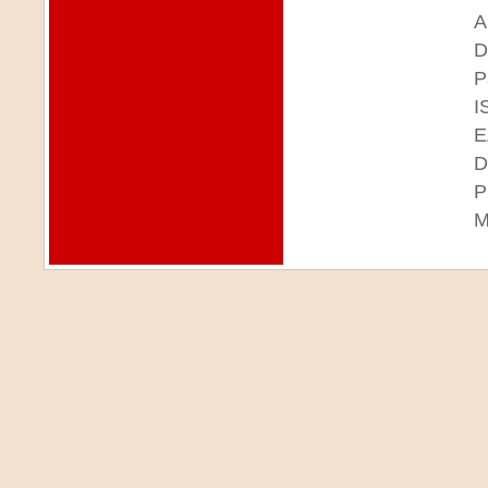
A
D
P
I
E
D
P
M