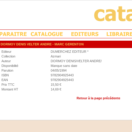
DORMOY DENIS VELTER ANDRE
- MARC GERENTON
Editeur
DUMERCHEZ EDITEUR *
Collection
Azmari
Auteur
DORMOY DENIS/VELTER ANDRE/
Disponibilité
Manque sans date
Parution
04/05/1994
ISBN
9782904925443
EAN
9782904925443
Prix TTC
15,50 €
Montant HT
14,69 €
Retour à la page précédente