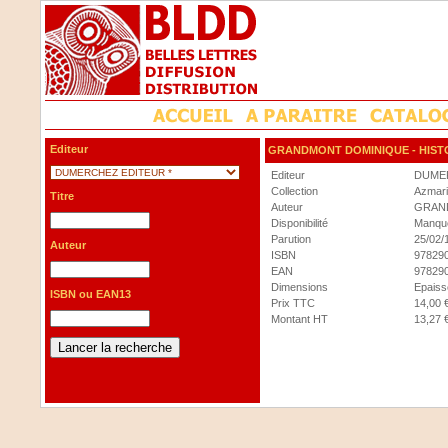
Editeur
GRANDMONT DOMINIQUE
- HIST
Editeur
DUMER
Collection
Azmari
Titre
Auteur
GRAN
Disponibilité
Manque
Parution
25/02/
Auteur
ISBN
97829
EAN
97829
Dimensions
Epaisse
ISBN ou EAN13
Prix TTC
14,00 
Montant HT
13,27 