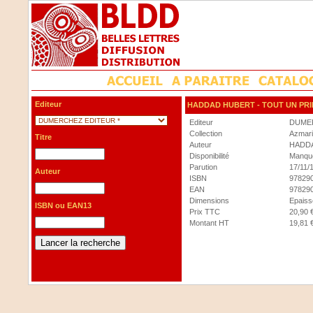
Editeur
HADDAD HUBERT
- TOUT UN PR
Editeur
DUMER
Collection
Azmari
Titre
Auteur
HADD
Disponibilité
Manque
Parution
17/11/
Auteur
ISBN
97829
EAN
97829
Dimensions
Epaisse
ISBN ou EAN13
Prix TTC
20,90 
Montant HT
19,81 