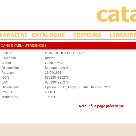
CANGE YAEL
- STRIDENCES
Editeur
DUMERCHEZ EDITEUR *
Collection
Azmari
Auteur
CANGE/YAEL
Disponibilité
Manque sans date
Parution
13/04/1993
ISBN
9782904925276
EAN
9782904925276
Dimensions
Epaisseur : 15, Largeur : 146, Hauteur : 220
Prix TTC
20,10 €
Montant HT
19,05 €
Retour à la page précédente