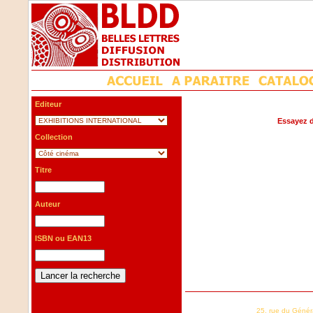
Editeur
Essayez d
Collection
Titre
Auteur
ISBN ou EAN13
25, rue du Génér