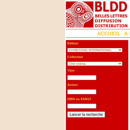
Editeur
Collection
Titre
Auteur
ISBN ou EAN13