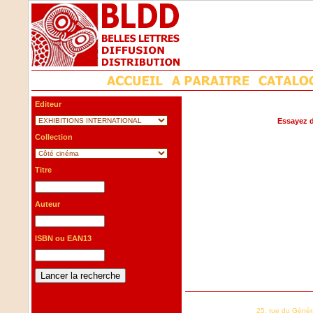
Editeur
Essayez d
Collection
Titre
Auteur
ISBN ou EAN13
25, rue du Génér