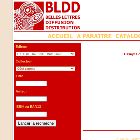
Editeur
Essayez d
Collection
Titre
Auteur
ISBN ou EAN13
25, rue du Génér