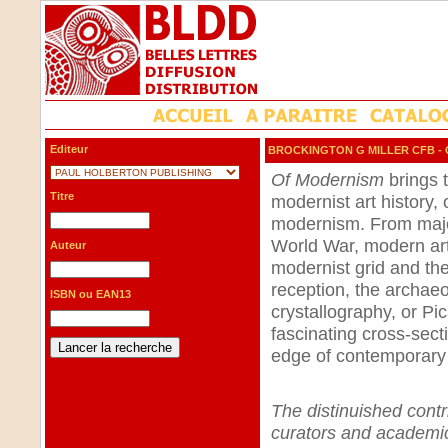
Editeur
BROCKINGTON G MILLER CFB
-
Of Modernism
brings t
Titre
modernist art history,
modernism.
From majo
World War, modern art
Auteur
modernist grid and the
reception, the archae
ISBN ou EAN13
crystallography, or Pic
fascinating cross-secti
edge of contemporary 
The distinuished con
curators and academic 