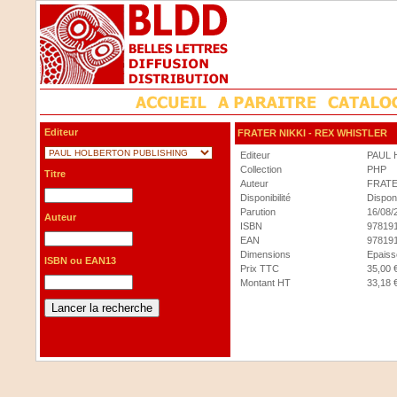
Editeur
FRATER NIKKI
- REX WHISTLER
Editeur
PAUL 
Collection
PHP
Titre
Auteur
FRATE
Disponibilité
Dispon
Parution
16/08/
Auteur
ISBN
97819
EAN
97819
Dimensions
Epaisse
ISBN ou EAN13
Prix TTC
35,00 
Montant HT
33,18 