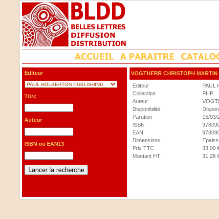
Editeur
VOGTHERR CHRISTOPH MARTIN
Editeur
PAUL 
Collection
PHP
Titre
Auteur
VOGT
Disponibilité
Dispon
Parution
15/03/
Auteur
ISBN
97809
EAN
97809
Dimensions
Epaisse
ISBN ou EAN13
Prix TTC
33,00 
Montant HT
31,28 