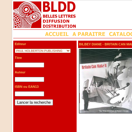
Editeur
BILBEY DIANE
- BRITAIN CAN MA
Titre
Auteur
ISBN ou EAN13