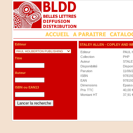
Editeur
STALEY ALLEN
- COPLEY AND WE
Editeur
PAUL 
Collection
PHP
Titre
Auteur
STALE
Disponibilité
Dispon
Parution
11/06/
Auteur
ISBN
97819
EAN
97819
Dimensions
Epaisse
ISBN ou EAN13
Prix TTC
40,00 
Montant HT
37,91 