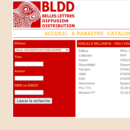
Editeur
VOELKLE WILLIAM M.
- HOLY HO
Editeur
PAUL 
Collection
PHP
Titre
Auteur
VOELK
Disponibilité
Dispon
Parution
07/04/
Auteur
ISBN
97829
EAN
97829
Dimensions
Epaisse
ISBN ou EAN13
Prix TTC
35,00 
Montant HT
33,18 