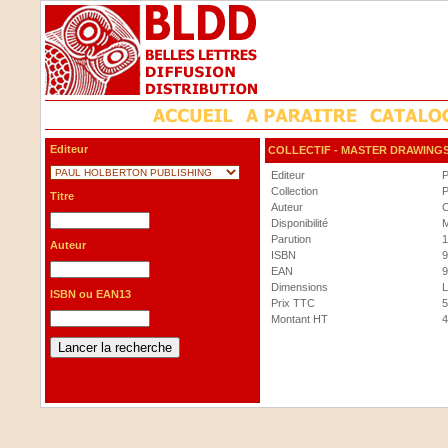
Editeur
COLLECTIF
- MASTER DRAWING
Editeur
Collection
Titre
Auteur
Disponibilité
M
Parution
1
Auteur
ISBN
9
EAN
9
Dimensions
L
ISBN ou EAN13
Prix TTC
5
Montant HT
4