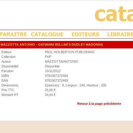
MAZZOTTA ANTONIO
- GIOVANNI BELLINI'S DUDLEY MADONNA
Editeur
PAUL HOLBERTON PUBLISHING
Collection
PHP
Auteur
MAZZOTTA/ANTONIO
Disponibilité
Disponible
Parution
15/11/2012
ISBN
9781907372469
EAN
9781907372469
Dimensions
Epaisseur : 9, Largeur : 246, Hauteur : 300
Prix TTC
26,00 €
Montant HT
24,64 €
Retour à la page précédente