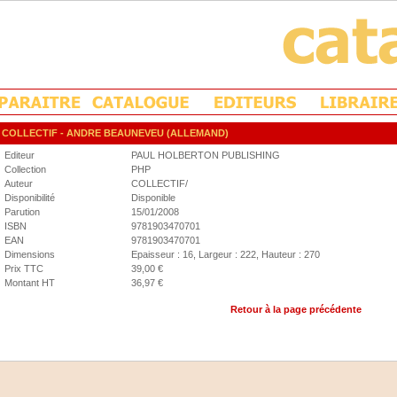
COLLECTIF
- ANDRE BEAUNEVEU (ALLEMAND)
Editeur
PAUL HOLBERTON PUBLISHING
Collection
PHP
Auteur
COLLECTIF/
Disponibilité
Disponible
Parution
15/01/2008
ISBN
9781903470701
EAN
9781903470701
Dimensions
Epaisseur : 16, Largeur : 222, Hauteur : 270
Prix TTC
39,00 €
Montant HT
36,97 €
Retour à la page précédente