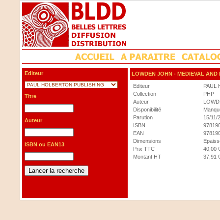
Editeur
LOWDEN JOHN
- MEDIEVAL AND
Editeur
PAUL 
Collection
PHP
Titre
Auteur
LOWD
Disponibilité
Manque
Parution
15/11/
Auteur
ISBN
97819
EAN
97819
Dimensions
Epaisse
ISBN ou EAN13
Prix TTC
40,00 
Montant HT
37,91 