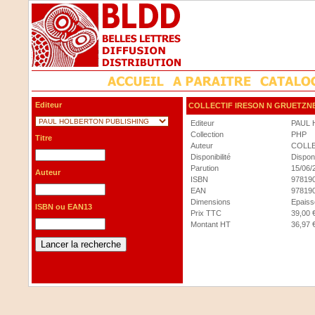
Editeur
COLLECTIF IRESON N GRUETZN
Editeur
PAUL 
Collection
PHP
Titre
Auteur
COLLE
Disponibilité
Dispon
Parution
15/06/
Auteur
ISBN
97819
EAN
97819
Dimensions
Epaisse
ISBN ou EAN13
Prix TTC
39,00 
Montant HT
36,97 