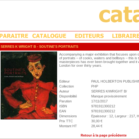
SERRES K WRIGHT B
- SOUTINE'S PORTRAITS
Accompanying a major exhibition that focuses upon o
of portraits – of cooks, waiters and bellboys – this is 
masterpieces has ever been brought together and it will
London for over thirty years.
Editeur
PAUL HOLBERTON PUBLISH
Collection
PHP
Auteur
SERRES K/WRIGHT B/
Disponibilité
Manque provisoirement
Parution
17/11/2017
ISBN
9781911300212
EAN
9781911300212
Dimensions
Epaisseur : 12, Largeur : 217, 
Prix TTC
30,00 €
Montant HT
28,44 €
Retour à la page précédente