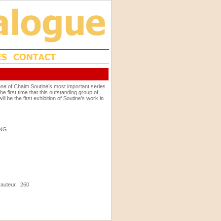
ne of Chaim Soutine’s most important series
the first time that this outstanding group of
 be the first exhibition of Soutine’s work in
ING
Hauteur : 260