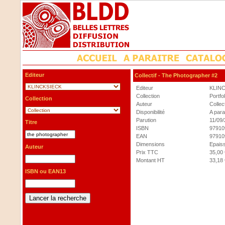
Editeur
Collectif
- The Photographer #2
Editeur
KLIN
Collection
Portfol
Collection
Auteur
Collect
Disponibilité
A para
Parution
11/09
Titre
ISBN
97910
EAN
97910
Dimensions
Epaiss
Auteur
Prix TTC
35,00 
Montant HT
33,18 
ISBN ou EAN13