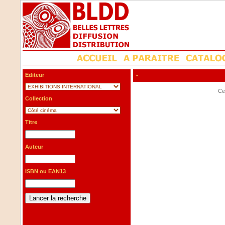
Editeur
-
Cet
Collection
Titre
Auteur
ISBN ou EAN13