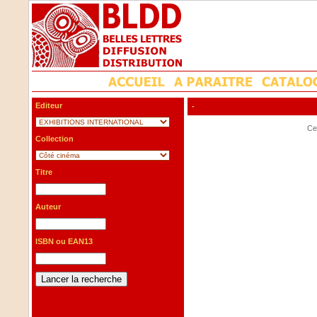
Editeur
-
Cet
Collection
Titre
Auteur
ISBN ou EAN13