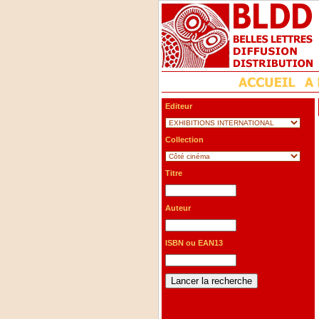
Editeur
Collection
Titre
Auteur
ISBN ou EAN13