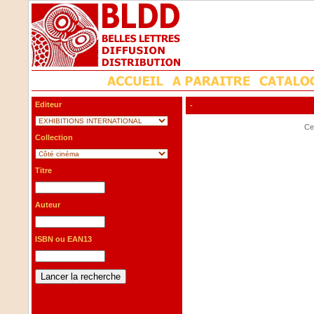
Editeur
-
Cet
Collection
Titre
Auteur
ISBN ou EAN13